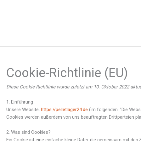
Zum
Inhalt
springen
Cookie-Richtlinie (EU)
Consent
Consent
Consent
Consent
Marketing
Statistiken
Präferenzen
Funktionale
to
to
to
to
Cookies
service
service
service
service
Diese Cookie-Richtlinie wurde zuletzt am 10. Oktober 2022 aktu
wordpress
elementor
youtube
sonstiges
1. Einführung
Unsere Website,
https://pelletlager24.de
(im folgenden: "Die Webs
Cookies werden außerdem von uns beauftragten Drittparteien pla
2. Was sind Cookies?
Ein Cookie ist eine einfache kleine Datei, die gemeinsam mit d