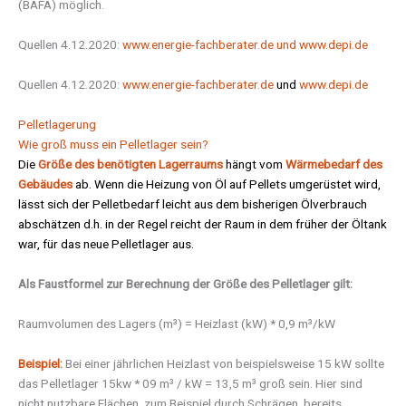
(BAFA) möglich.
Quellen 4.12.2020:
www.energie-fachberater.de
und www.depi.de
Quellen 4.12.2020:
www.energie-fachberater.de
und
www.depi.de
Pelletlagerung
Wie groß muss ein Pelletlager sein?
Die
Größe des benötigten Lagerraums
hängt vom
Wärmebedarf des
Gebäudes
ab. Wenn die Heizung von Öl auf Pellets umgerüstet wird,
lässt sich der Pelletbedarf leicht aus dem bisherigen Ölverbrauch
abschätzen d.h. in der Regel reicht der Raum in dem früher der Öltank
war, für das neue Pelletlager aus.
Als Faustformel zur Berechnung der Größe des Pelletlager gilt:
Raumvolumen des Lagers (m³) = Heizlast (kW) * 0,9 m³/kW
Beispiel:
Bei einer jährlichen Heizlast von beispielsweise 15 kW sollte
das Pelletlager 15kw * 09 m³ / kW = 13,5 m³ groß sein. Hier sind
nicht nutzbare Flächen, zum Beispiel durch Schrägen, bereits