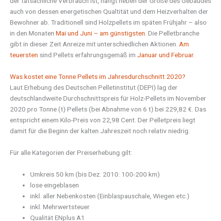
der tatsächliche Verbrauch ist, hängt neben der Größe des Gebäudes
auch von dessen energetischen Qualtität und dem Heizverhalten der
Bewohner ab. Traditionell sind Holzpellets im späten Frühjahr – also
in den Monaten
Mai und Juni – am günstigsten
. Die Pelletbranche
gibt in dieser Zeit Anreize mit unterschiedlichen Aktionen.
Am
teuersten
sind Pellets erfahrungsgemäß im
Januar und Februar.
Was kostet eine Tonne Pellets im Jahresdurchschnitt 2020?
Laut Erhebung des Deutschen Pelletinstitut (DEPI) lag der
deutschlandweite Durchschnittspreis für Holz-Pellets im November
2020 pro Tonne (t) Pellets (bei Abnahme von 6 t) bei 229,82 €. Das
entspricht einem Kilo-Preis von 22,98 Cent. Der Pelletpreis liegt
damit für die Beginn der kalten Jahreszeit noch relativ niedrig.
Für alle Kategorien der Preiserhebung gilt:
Umkreis 50 km (bis Dez. 2010: 100-200 km)
lose eingeblasen
inkl. aller Nebenkosten (Einblaspauschale, Wiegen etc.)
inkl. Mehrwertsteuer
Qualität ENplus A1