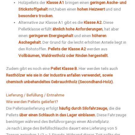
Holzpellets der
Klasse A1
bringen einen
geringen Asche- und
Stickstoffgehalt
mit,haben einen
hohen Heizwert
und sind
besonders trocken.
Alternative zur Klasse A1 gibt es die
Klasse A2.
Diese
Pelletklasse erfüllt
ähnlich hohe Anforderungen
,
hat aber
einen
geringeren Energiegehalt
und einen
höheren
Aschegehalt.
Der Grund für die leicht erhöhten Anteile liegt in
den Rohstoffen.
Pellets der Klasse A2
werden aus
Vollbäumen, Waldrestholz oder Rinden hergestellt.
Zudem gibt es noch eine
Pellet Klasse B.
Hier werden teils auch
Resthölzer wie sie in der Industire anfallen verwendet, sowie
chemisch unbehandeltes Gebrauchtholz (Secondhand-Holz).
Lieferung / Befüllung / Entnahme
Wie werden Pellets geliefert?
Die Pelletsanlieferung erfolgt
häufig durch Silofahrzeuge,
die die
Pellets
über einen Schlauch in das Lager einblasen.
Diese Fahrzeuge
benötigen während des Befüllvorgangs einen Abstellplatz.
Je nach Länge des Befüllschlauchs dauert eine Lieferung von 5
Tonnen zwischen 1/2 – 1 Stunde. Während dieser Zeit sollte der