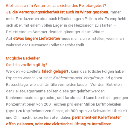
Gibt es auch im Winter ein ausreichendes Pelletangebot?
Ja, die Versorgungssicherheit ist auch im Winter gegeben
.
Immer
mehr Produzenten aber auch Händler lagern Pellets ein. Es empfiehlt
sich aber, mit einem vollen Lager in die Heizsaison zu starten –
Pellets sind im Sommer deutlich günstiger als im Winter.
Auf
etwas längere Lieferzeiten
muss man sich einstellen, wenn man
während der Heizsaison Pellets nachbestellt.
Mögliche Bedenken
Sind Holzpellets giftig?
Werden Holzpellets
falsch gelagert
, kann das tötliche Folgen haben.
Experten warnen vor einer
Kohlenmonoxid-Vergiftung
und geben
Ratsschläge, wie sich Unfälle vermeiden lassen. Vor dem Betreten
der Pellet-Lagerräume sollten diese gut gelüftet werden.
Kohlenmonoxid ist geruchs-, und farblos und kann bereits in geringen
Konzentrationen von 200 Teilchen pro einer Million Luftmolekülen
(ppm) zu Kopfschmerzen führen, ab 800 ppm zu Schwindel, Übelkeit
und Ohnmacht. Experten raten daher,
permanent ein Kellerfenster
offen zu lassen, oder eine elektrische Lüftung zu installieren.