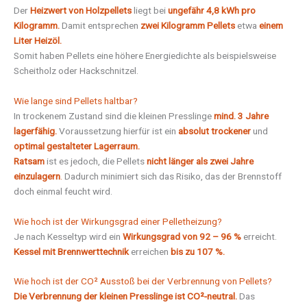
Der
Heizwert von Holzpellets
liegt bei
ungefähr 4,8 kWh pro
Kilogramm.
Damit entsprechen
zwei Kilogramm Pellets
etwa
einem
Liter Heizöl.
Somit haben Pellets eine höhere Energiedichte als beispielsweise
Scheitholz oder Hackschnitzel.
Wie lange sind Pellets haltbar?
In trockenem Zustand sind die kleinen Presslinge
mind. 3 Jahre
lagerfähig.
Voraussetzung hierfür ist ein
absolut trockener
und
optimal gestalteter Lagerraum.
Ratsam
ist es jedoch, die Pellets
nicht länger als zwei Jahre
einzulagern
.
Dadurch minimiert sich das Risiko, das der Brennstoff
doch einmal feucht wird.
Wie hoch ist der Wirkungsgrad einer Pelletheizung?
Je nach Kesseltyp wird ein
Wirkungsgrad von 92 – 96 %
erreicht.
Kessel mit Brennwerttechnik
erreichen
bis zu 107 %.
Wie hoch ist der CO² Ausstoß bei der Verbrennung von Pellets?
Die Verbrennung der kleinen Presslinge ist CO²-neutral.
Das