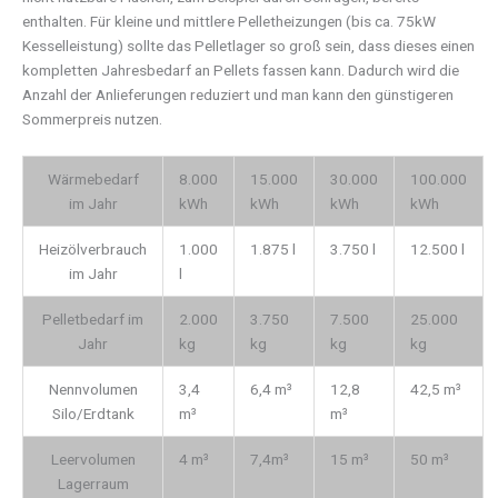
enthalten. Für kleine und mittlere Pelletheizungen (bis ca. 75kW
Kesselleistung) sollte das Pelletlager so groß sein, dass dieses einen
kompletten Jahresbedarf an Pellets fassen kann. Dadurch wird die
Anzahl der Anlieferungen reduziert und man kann den günstigeren
Sommerpreis nutzen.
Wärmebedarf
8.000
15.000
30.000
100.000
im Jahr
kWh
kWh
kWh
kWh
Heizölverbrauch
1.000
1.875 l
3.750 l
12.500 l
im Jahr
l
Pelletbedarf im
2.000
3.750
7.500
25.000
Jahr
kg
kg
kg
kg
Nennvolumen
3,4
6,4 m³
12,8
42,5 m³
Silo/Erdtank
m³
m³
Leervolumen
4 m³
7,4m³
15 m³
50 m³
Lagerraum