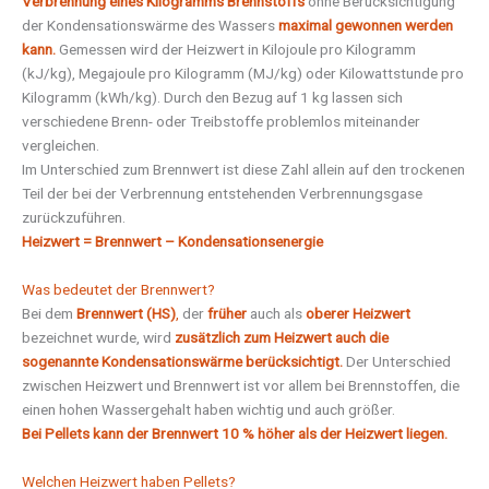
Verbrennung eines Kilogramms Brennstoffs
ohne Berücksichtigung
der Kondensationswärme des Wassers
maximal gewonnen werden
kann.
Gemessen wird der Heizwert in Kilojoule pro Kilogramm
(kJ/kg), Megajoule pro Kilogramm (MJ/kg) oder Kilowattstunde pro
Kilogramm (kWh/kg). Durch den Bezug auf 1 kg lassen sich
verschiedene Brenn- oder Treibstoffe problemlos miteinander
vergleichen.
Im Unterschied zum Brennwert ist diese Zahl allein auf den trockenen
Teil der bei der Verbrennung entstehenden Verbrennungsgase
zurückzuführen.
Heizwert = Brennwert – Kondensationsenergie
Was bedeutet der Brennwert?
Bei dem
Brennwert (HS)
,
der
früher
auch als
oberer Heizwert
bezeichnet wurde, wird
zusätzlich zum Heizwert auch die
sogenannte Kondensationswärme berücksichtigt.
Der Unterschied
zwischen Heizwert und Brennwert ist vor allem bei Brennstoffen, die
einen hohen Wassergehalt haben wichtig und auch größer.
Bei Pellets kann der Brennwert 10 % höher als der Heizwert liegen.
Welchen Heizwert haben Pellets?