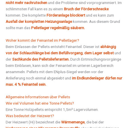
nicht mehr nachrutschen
und die Probleme sind vorprogrammiert. Im
schlimmsten Fall kann es zu einem
Bruch der Förderschnecke
kommen. Die komplette
Förderanlage blockiert
und es kann zum
Ausfall der kompletten Heizungsanlage
kommen. Aus diesem Grund
sollte man das
Pelletlager regelmäßig säubern.
Woher kommt der Feinanteil im Pelletlager?
Beim Einlassen der Pellets entsteht Feinanteil. Dieser ist
abhängig
von der Schlauchlänge bei dem Befüllvorgang
,
dem Lager selbst
und
der
Sachkunde des Pelletslieferanten.
Durch Entmischungsvorgänge
beim Einblasen, kann sich der Feinanteil im unteren Lagerbereich
ansammeln. Pellets mit dem ENplus-Siegel werden vor der
Anlieferung noch einmal abgesiebt und
im Endkundenlager dürfen nur
max. 4 % Feinanteil sein.
Allgemeine Informationen über Pellets
Wie viel Volumen hat eine Tonne Pellets?
Eine Tonne Holzpellets entspricht 1,5m³ Lagervolumen.
Was bedeutet der Heizwert?
Der Heizwert (Hi) bezeichnet die
Wärmemenge
,
die bei der