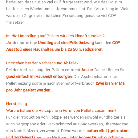
bedeutet, dass nur so viel CO² freigesetzt wird, wie das Holz im
Laufe seines Wachstums aufgenommen hat. Eine Verottung im Wald
würde im Zuge der natürlichen Zersetzung genauso viel CO²
freisetzen.
Ist die Umstellung auf Pellets wirklich klimafreundlich?
Ja
,
der sofortige
Umstieg auf eine Pelletheizung
kann den
CO²
Ausstoß eines Haushaltes um bis zu 50 % reduzieren.
Entstehen bei der Verbrennung Abfälle?
Bei der Verbrennung der Pellets entsteht
Asche.
Diese können Sie
ganz einfach im Hausmüll entsorgen.
Der Aschebehälter einer
Pelletheizung sollte je nach Brennstoffverbrauch
zwei bis vier Mal
pro Jahr geelert werden.
Herstellung
Warum halten die Holzspäne in Form von Pellets zusammen?
Für die Produktion von Holzpellets werden sowohl Rundhölzer als
auch Sägespäne oder Hackschnitzel aus Sägewerken, überwiegend
von Nadelhölzern, verwendet. Diese werden
aufbereitet (getrocknet
und zerkleinert)
und anschließend
unter hohem Druck durch eine